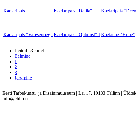
Kaelaripats.
Kaelaripats "Delila"
Kaelaripats "Dee
Kaelaripats "Varesepoeg"
Kaelaripats "Optimist" I
Kaelaehe "Hüüe"
Leitud 53 kirjet
Eelmine
1
2
3
Järgmine
Eesti Tarbekunsti- ja Disainimuuseum
|
Lai 17, 10133 Tallinn
|
Üldtel
info@etdm.ee