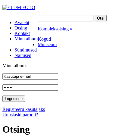
Avaleht
Otsing
Kompleksotsing »
Kontakt
Minu album
Kogud
Muuseum
Sündmused
Näitused
Minu album:
Registreeru kasutajaks
Unustasid parooli?
Otsing