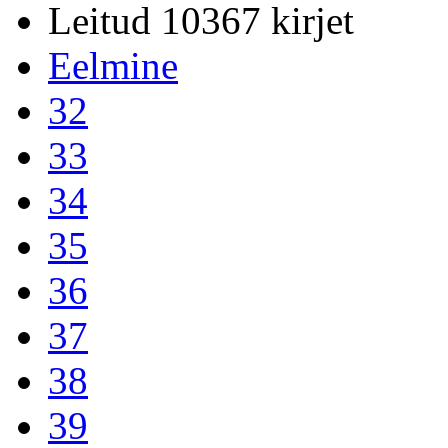
Leitud 10367 kirjet
Eelmine
32
33
34
35
36
37
38
39