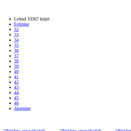
Leitud 10367 kirjet
Eelmine
32
33
34
35
36
37
38
39
40
41
42
43
44
45
46
Järgmine
"Piirideta aineväljadel".
"Piirideta aineväljadel".
"Piiride