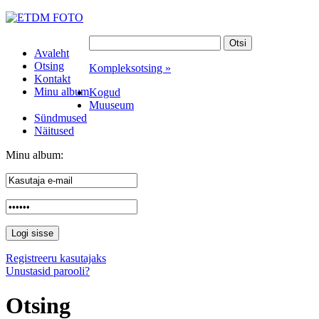
Avaleht
Otsing
Kompleksotsing »
Kontakt
Minu album
Kogud
Muuseum
Sündmused
Näitused
Minu album:
Registreeru kasutajaks
Unustasid parooli?
Otsing