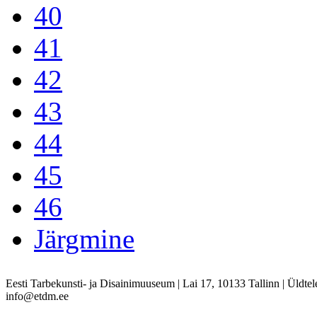
40
41
42
43
44
45
46
Järgmine
Eesti Tarbekunsti- ja Disainimuuseum
|
Lai 17, 10133 Tallinn
|
Üldtel
info@etdm.ee