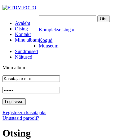
Avaleht
Otsing
Kompleksotsing »
Kontakt
Minu album
Kogud
Muuseum
Sündmused
Näitused
Minu album:
Registreeru kasutajaks
Unustasid parooli?
Otsing