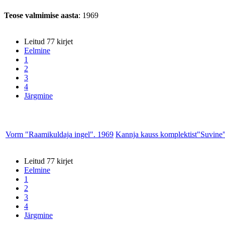
Teose valmimise aasta
: 1969
Leitud 77 kirjet
Eelmine
1
2
3
4
Järgmine
Vorm "Raamikuldaja ingel". 1969
Kannja kauss komplektist"Suvine
Leitud 77 kirjet
Eelmine
1
2
3
4
Järgmine