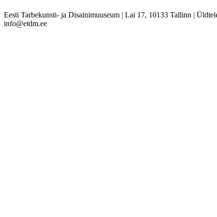
Eesti Tarbekunsti- ja Disainimuuseum
|
Lai 17, 10133 Tallinn
|
Üldtel
info@etdm.ee