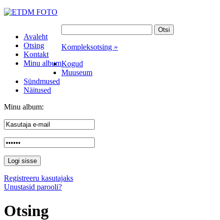
Avaleht
Otsing
Kompleksotsing »
Kontakt
Minu album
Kogud
Muuseum
Sündmused
Näitused
Minu album:
Registreeru kasutajaks
Unustasid parooli?
Otsing