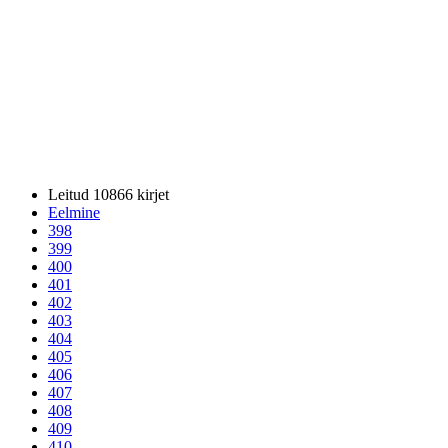
Leitud 10866 kirjet
Eelmine
398
399
400
401
402
403
404
405
406
407
408
409
410