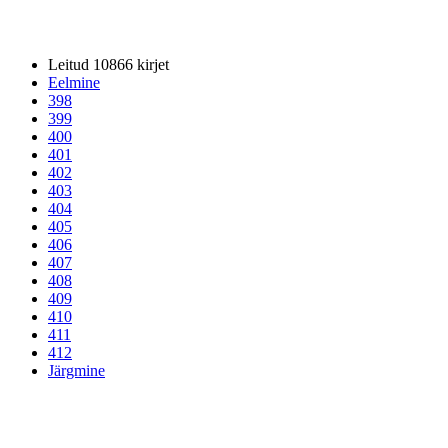
Leitud 10866 kirjet
Eelmine
398
399
400
401
402
403
404
405
406
407
408
409
410
411
412
Järgmine