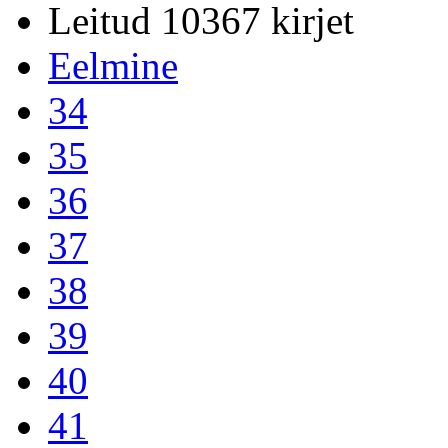
Leitud 10367 kirjet
Eelmine
34
35
36
37
38
39
40
41