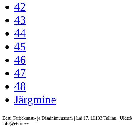
42
43
44
45
46
47
48
Järgmine
Eesti Tarbekunsti- ja Disainimuuseum
|
Lai 17, 10133 Tallinn
|
Üldtel
info@etdm.ee