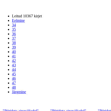
Leitud 10367 kirjet
Eelmine
34
35
36
37
38
39
40
41
42
43
44
45
46
47
48
Järgmine
"Piirideta aineväljadel".
"Piirideta aineväljadel".
"Piiride