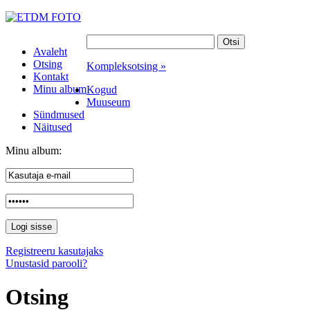
Avaleht
Otsing
Kompleksotsing »
Kontakt
Minu album
Kogud
Muuseum
Sündmused
Näitused
Minu album:
Registreeru kasutajaks
Unustasid parooli?
Otsing