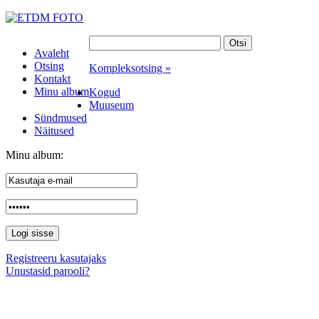
Avaleht
Otsing
Kompleksotsing »
Kontakt
Minu album
Kogud
Muuseum
Sündmused
Näitused
Minu album:
Registreeru kasutajaks
Unustasid parooli?