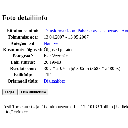
Foto detailiinfo
Sündmuse nimi:
Transformatsioon. Paber - savi - pabersavi. An
Toimumise aeg:
13.04.2007 - 13.05.2007
Kategooriad:
Näitused
Kasutamise õigused:
Õigused piiratud
Fotograaf:
Ivar Veermäe
Faili suurus:
26.19MB
Resolutsioon:
30.7 * 20.7cm @ 300dpi (3687 * 2480px)
Failitüüp:
TIF
Originaali tüüp:
Digitaalfoto
Eesti Tarbekunsti- ja Disainimuuseum
|
Lai 17, 10133 Tallinn
|
Üldtel
info@etdm.ee