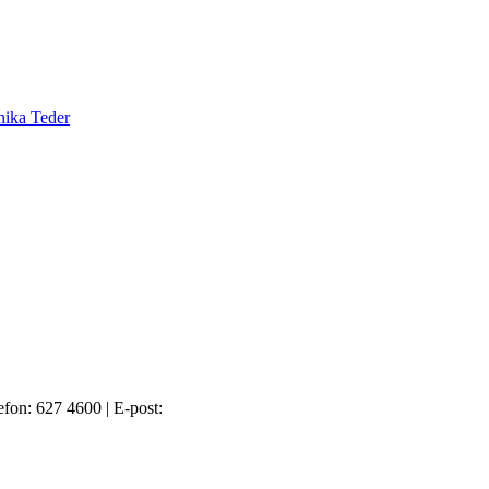
nika Teder
efon: 627 4600
|
E-post: