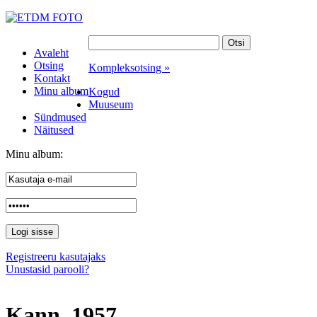
Avaleht
Otsing
Kompleksotsing »
Kontakt
Minu album
Kogud
Muuseum
Sündmused
Näitused
Minu album:
Registreeru kasutajaks
Unustasid parooli?
Kann. 1957