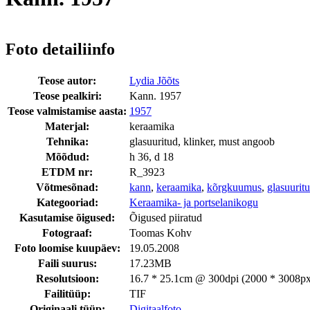
Foto detailiinfo
Teose autor:
Lydia Jõõts
Teose pealkiri:
Kann. 1957
Teose valmistamise aasta:
1957
Materjal:
keraamika
Tehnika:
glasuuritud, klinker, must angoob
Mõõdud:
h 36, d 18
ETDM nr:
R_3923
Võtmesõnad:
kann
,
keraamika
,
kõrgkuumus
,
glasuurit
Kategooriad:
Keraamika- ja portselanikogu
Kasutamise õigused:
Õigused piiratud
Fotograaf:
Toomas Kohv
Foto loomise kuupäev:
19.05.2008
Faili suurus:
17.23MB
Resolutsioon:
16.7 * 25.1cm @ 300dpi (2000 * 3008px
Failitüüp:
TIF
Originaali tüüp:
Digitaalfoto