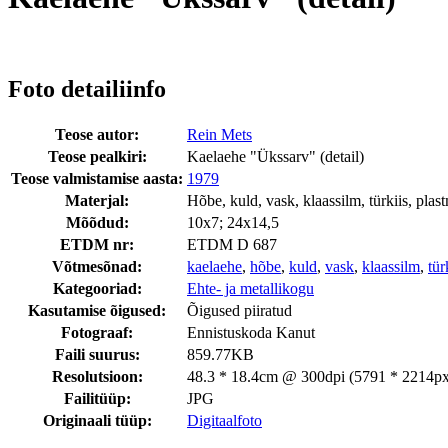
Foto detailiinfo
Teose autor:
Rein Mets
Teose pealkiri:
Kaelaehe "Ükssarv" (detail)
Teose valmistamise aasta:
1979
Materjal:
Hõbe, kuld, vask, klaassilm, türkiis, plas
Mõõdud:
10x7; 24x14,5
ETDM nr:
ETDM D 687
Võtmesõnad:
kaelaehe
,
hõbe
,
kuld
,
vask
,
klaassilm
,
tür
Kategooriad:
Ehte- ja metallikogu
Kasutamise õigused:
Õigused piiratud
Fotograaf:
Ennistuskoda Kanut
Faili suurus:
859.77KB
Resolutsioon:
48.3 * 18.4cm @ 300dpi (5791 * 2214px
Failitüüp:
JPG
Originaali tüüp:
Digitaalfoto