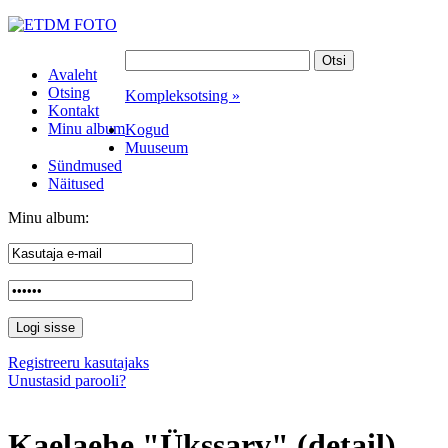
Avaleht
Otsing
Kompleksotsing »
Kontakt
Minu album
Kogud
Muuseum
Sündmused
Näitused
Minu album:
Registreeru kasutajaks
Unustasid parooli?
Kaelaehe "Ükssarv" (detail)