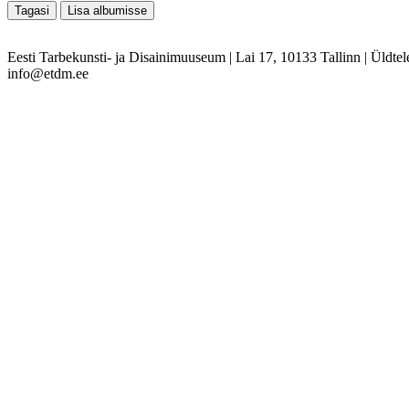
Eesti Tarbekunsti- ja Disainimuuseum
|
Lai 17, 10133 Tallinn
|
Üldtel
info@etdm.ee