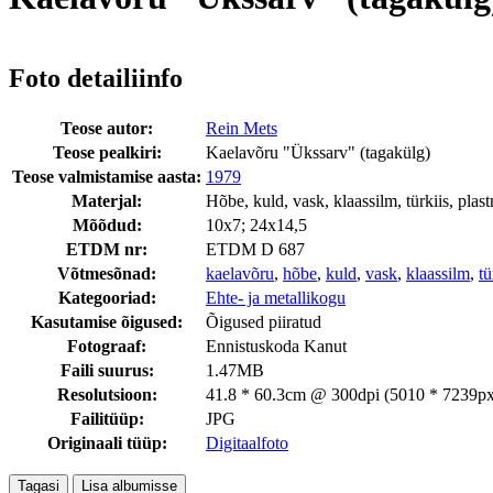
Foto detailiinfo
Teose autor:
Rein Mets
Teose pealkiri:
Kaelavõru "Ükssarv" (tagakülg)
Teose valmistamise aasta:
1979
Materjal:
Hõbe, kuld, vask, klaassilm, türkiis, plas
Mõõdud:
10x7; 24x14,5
ETDM nr:
ETDM D 687
Võtmesõnad:
kaelavõru
,
hõbe
,
kuld
,
vask
,
klaassilm
,
tü
Kategooriad:
Ehte- ja metallikogu
Kasutamise õigused:
Õigused piiratud
Fotograaf:
Ennistuskoda Kanut
Faili suurus:
1.47MB
Resolutsioon:
41.8 * 60.3cm @ 300dpi (5010 * 7239px
Failitüüp:
JPG
Originaali tüüp:
Digitaalfoto