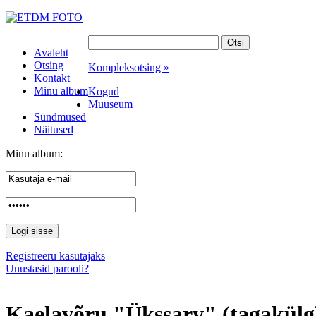
Avaleht
Otsing
Kompleksotsing »
Kontakt
Minu album
Kogud
Muuseum
Sündmused
Näitused
Minu album:
Registreeru kasutajaks
Unustasid parooli?
Kaelavõru "Ükssarv" (tagakülg