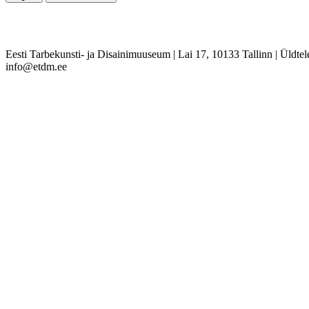
Eesti Tarbekunsti- ja Disainimuuseum
|
Lai 17, 10133 Tallinn
|
Üldtel
info@etdm.ee