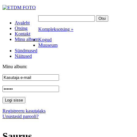
Avaleht
Otsing
Kompleksotsing »
Kontakt
Minu album
Kogud
Muuseum
Sündmused
Näitused
Minu album:
Registreeru kasutajaks
Unustasid parooli?
Saurus