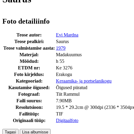
Foto detailiinfo
Teose autor:
Evi Mardna
Teose pealkiri:
Saurus
Teose valmistamise aasta:
1979
Materjal:
Madakuumus
Mõõdud:
h 55
ETDM nr:
Ke 3276
Foto kirjeldus:
Erakogu
Kategooriad:
Keraamika- ja portselanikogu
Kasutamise õigused:
Õigused piiratud
Fotograaf:
Tiit Rammul
Faili suurus:
7.90MB
Resolutsioon:
19.5 * 29.2cm @ 300dpi (2336 * 3504px
Failitüüp:
TIF
Originaali tüüp:
Digitaalfoto