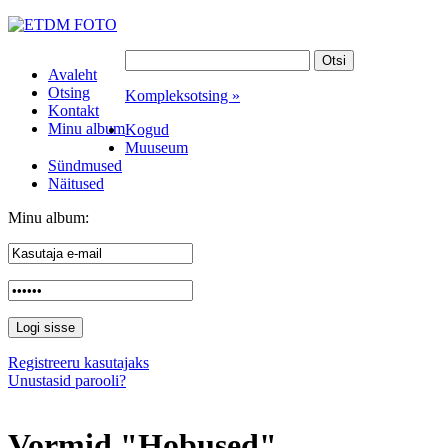
Avaleht
Otsing
Kompleksotsing »
Kontakt
Minu album
Kogud
Muuseum
Sündmused
Näitused
Minu album:
Registreeru kasutajaks
Unustasid parooli?
Vormid "Hobused"