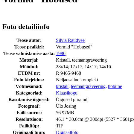
Foto detailiinfo
Teose autor:
Silvia Raudvee
Teose pealkiri:
Vormid "Hobused"
Teose valmistamise aasta:
1986
Materjal:
Kristall, teemantgraveering
Mõõdud:
28x14; 17x17; 14x17; 14x16
ETDM nr:
R 9465-9468
Foto kirjeldus:
Neljaosaline komplekt
Võtmesõnad:
kristall
,
teemantgraveering
,
hobune
Kategooriad:
Klaasikogu
Kasutamise õigused:
Õigused piiratud
Fotograaf:
Ülo Josing
Faili suurus:
56.97MB
Resolutsioon:
46.1 * 30.0cm @ 300dpi (5527 * 3601px
Failitüüp:
TIF
Originaali tüüp:
Digitaalfoto