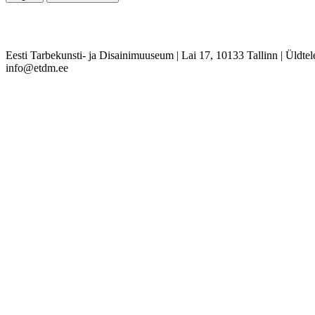
Eesti Tarbekunsti- ja Disainimuuseum
|
Lai 17, 10133 Tallinn
|
Üldtel
info@etdm.ee