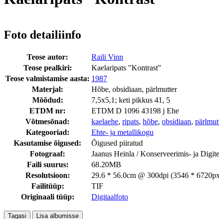
Foto detailiinfo
Teose autor:
Raili Vinn
Teose pealkiri:
Kaelaripats "Kontrast"
Teose valmistamise aasta:
1987
Materjal:
Hõbe, obsidiaan, pärlmutter
Mõõdud:
7,5x5,1; keti pikkus 41, 5
ETDM nr:
ETDM D 1096 43198 j Ehe
Võtmesõnad:
kaelaehe
,
ripats
,
hõbe
,
obsidiaan
,
pärlmut
Kategooriad:
Ehte- ja metallikogu
Kasutamise õigused:
Õigused piiratud
Fotograaf:
Jaanus Heinla / Konserveerimis- ja Digi
Faili suurus:
68.20MB
Resolutsioon:
29.6 * 56.0cm @ 300dpi (3546 * 6720px
Failitüüp:
TIF
Originaali tüüp:
Digitaalfoto