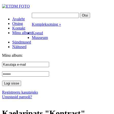
Avaleht
Otsing
Kompleksotsing »
Kontakt
Minu album
Kogud
Muuseum
Sündmused
Näitused
Minu album:
Registreeru kasutajaks
Unustasid parooli?
Kaelaripats "Kontrast"