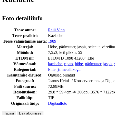
Foto detailiinfo
Teose autor:
Raili Vinn
Teose pealkiri:
Kaelaehe
Teose valmistamise aasta:
1989
Materjal:
Hõbe, pärlmutter, jaspis, seleniit, värvilin
Mõõdud:
7,5x3; keti pikkus 55
ETDM nr:
ETDM D 1098 43200 j Ehe
Võtmesõnad:
kaelaehe
,
ripats
,
hõbe
,
pärlmutter
,
jaspis
,
Kategooriad:
Ehte- ja metallikogu
Kasutamise õigused:
Õigused piiratud
Fotograaf:
Jaanus Heinla / Konserveerimis- ja Digi
Faili suurus:
72.89MB
Resolutsioon:
29.8 * 59.4cm @ 300dpi (3576 * 7122px
Failitüüp:
TIF
Originaali tüüp:
Digitaalfoto