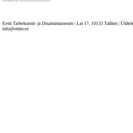
Eesti Tarbekunsti- ja Disainimuuseum
|
Lai 17, 10133 Tallinn
|
Üldtel
info@etdm.ee