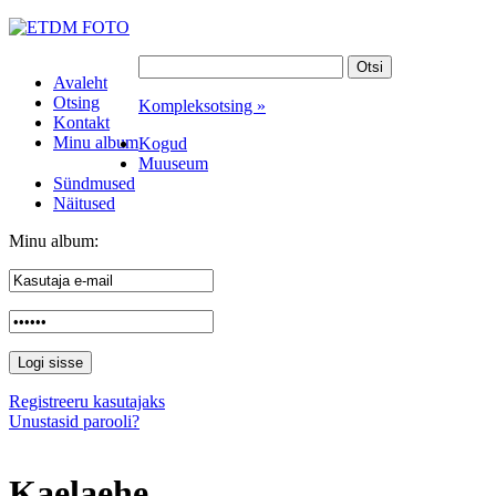
Avaleht
Otsing
Kompleksotsing »
Kontakt
Minu album
Kogud
Muuseum
Sündmused
Näitused
Minu album:
Registreeru kasutajaks
Unustasid parooli?
Kaelaehe