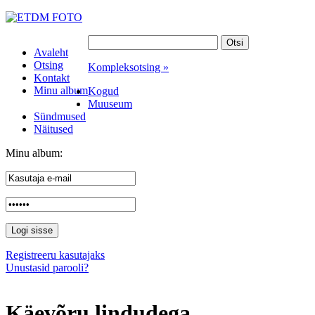
Avaleht
Otsing
Kompleksotsing »
Kontakt
Minu album
Kogud
Muuseum
Sündmused
Näitused
Minu album:
Registreeru kasutajaks
Unustasid parooli?
Käevõru lindudega