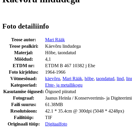
Foto detailiinfo
Teose autor:
Mari Rääk
Teose pealkiri:
Käevõru lindudega
Materjal:
Hõbe, taondatud
Mõõdud:
4,1
ETDM nr:
ETDM B 467 10382 j Ehe
Foto kirjeldus:
1964-1966
Võtmesõnad:
käevõru
,
Mari Rääk
,
hõbe
,
taondatud
,
lind
,
lin
Kategooriad:
Ehte- ja metallikogu
Kasutamise õigused:
Õigused piiratud
Fotograaf:
Jaanus Heinla / Konserveerimis- ja Digiteerim
Faili suurus:
61.38MB
Resolutsioon:
42.1 * 35.4cm @ 300dpi (5048 * 4248px)
Failitüüp:
TIF
Originaali tüüp:
Digitaalfoto