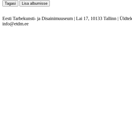
Eesti Tarbekunsti- ja Disainimuuseum
|
Lai 17, 10133 Tallinn
|
Üldtel
info@etdm.ee