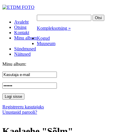
Avaleht
Otsing
Kompleksotsing »
Kontakt
Minu album
Kogud
Muuseum
Sündmused
Näitused
Minu album:
Registreeru kasutajaks
Unustasid parooli?
Kaelaehe "Sõlm"