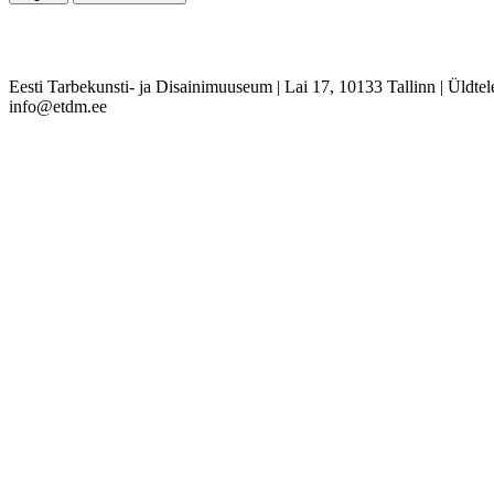
Eesti Tarbekunsti- ja Disainimuuseum
|
Lai 17, 10133 Tallinn
|
Üldtel
info@etdm.ee