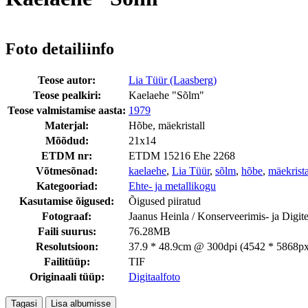
Foto detailiinfo
Teose autor:
Lia Tüür (Laasberg)
Teose pealkiri:
Kaelaehe "Sõlm"
Teose valmistamise aasta:
1979
Materjal:
Hõbe, mäekristall
Mõõdud:
21x14
ETDM nr:
ETDM 15216 Ehe 2268
Võtmesõnad:
kaelaehe
,
Lia Tüür
,
sõlm
,
hõbe
,
mäekrista
Kategooriad:
Ehte- ja metallikogu
Kasutamise õigused:
Õigused piiratud
Fotograaf:
Jaanus Heinla / Konserveerimis- ja Digi
Faili suurus:
76.28MB
Resolutsioon:
37.9 * 48.9cm @ 300dpi (4542 * 5868px
Failitüüp:
TIF
Originaali tüüp:
Digitaalfoto