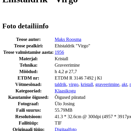
Foto detailiinfo
Teose autor:
Maks Roosma
Teose pealkiri:
Ehistaldrik "Virgo"
Teose valmistamise aasta:
1956
Materjal:
Kristall
Tehnika:
Graveerimine
Mõõdud:
h 4,2 ø 27,7
ETDM nr:
ETDM R 3146 7492 j Kl
Võtmesõnad:
taldrik
,
virgo
,
kristall
,
graveerimine
,
akt
,
Kategooriad:
Klaasikogu
Kasutamise õigused:
Õigused piiratud
Fotograaf:
Ülo Josing
Faili suurus:
55.79MB
Resolutsioon:
41.3 * 32.6cm @ 300dpi (4957 * 3917px
Failitüüp:
TIF
Originaali tüüp:
Digitaalfoto