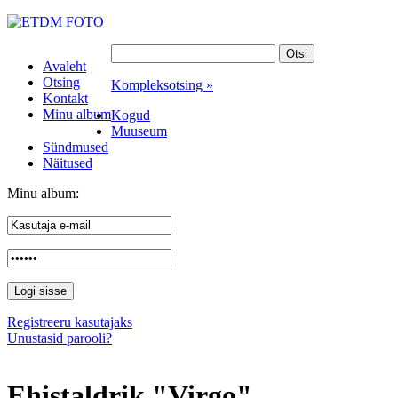
Avaleht
Otsing
Kompleksotsing »
Kontakt
Minu album
Kogud
Muuseum
Sündmused
Näitused
Minu album:
Registreeru kasutajaks
Unustasid parooli?
Ehistaldrik "Virgo"