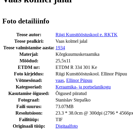
Foto detailiinfo
Teose autor:
Riigi Kunsttööstuskool e. RKTK
Teose pealkiri:
Vaas kolmel jalal
Teose valmistamise aasta:
1934
Materjal:
Kõrgkuumuskeraamika
Mõõdud:
25,5x11
ETDM nr:
ETDM R 334 301 Ke
Foto kirjeldus:
Riigi Kunsttööstuskool. Ellinor Piipuu
Võtmesõnad:
vaas
,
Ellinor Piipuu
Kategooriad:
Keraamika- ja portselanikogu
Kasutamise õigused:
Õigused piiratud
Fotograaf:
Stanislav Stepaško
Faili suurus:
73.07MB
Resolutsioon:
23.3 * 38.0cm @ 300dpi (2796 * 4566px
Failitüüp:
TIF
Originaali tüüp:
Digitaalfoto