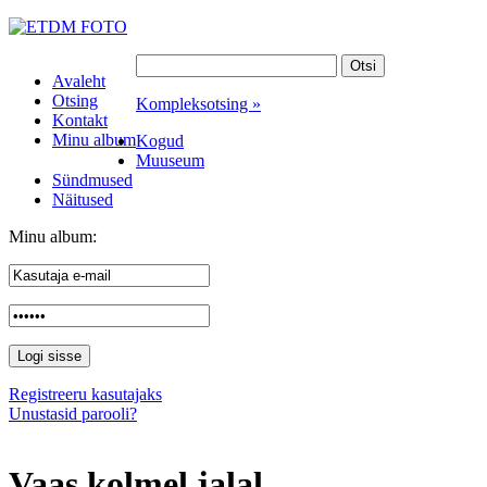
Avaleht
Otsing
Kompleksotsing »
Kontakt
Minu album
Kogud
Muuseum
Sündmused
Näitused
Minu album:
Registreeru kasutajaks
Unustasid parooli?
Vaas kolmel jalal