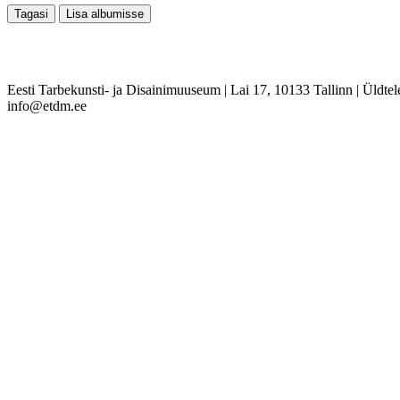
Eesti Tarbekunsti- ja Disainimuuseum
|
Lai 17, 10133 Tallinn
|
Üldtel
info@etdm.ee