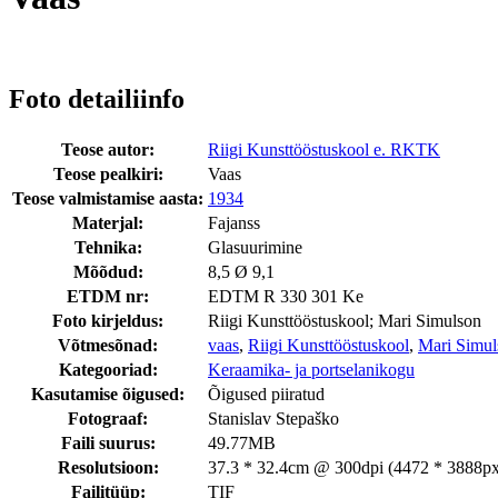
Foto detailiinfo
Teose autor:
Riigi Kunsttööstuskool e. RKTK
Teose pealkiri:
Vaas
Teose valmistamise aasta:
1934
Materjal:
Fajanss
Tehnika:
Glasuurimine
Mõõdud:
8,5 Ø 9,1
ETDM nr:
EDTM R 330 301 Ke
Foto kirjeldus:
Riigi Kunsttööstuskool; Mari Simulson
Võtmesõnad:
vaas
,
Riigi Kunsttööstuskool
,
Mari Simul
Kategooriad:
Keraamika- ja portselanikogu
Kasutamise õigused:
Õigused piiratud
Fotograaf:
Stanislav Stepaško
Faili suurus:
49.77MB
Resolutsioon:
37.3 * 32.4cm @ 300dpi (4472 * 3888px
Failitüüp:
TIF