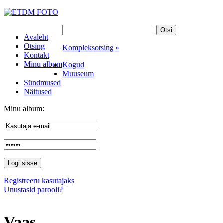
Avaleht
Otsing
Kompleksotsing »
Kontakt
Minu album
Kogud
Muuseum
Sündmused
Näitused
Minu album:
Registreeru kasutajaks
Unustasid parooli?
Vaas