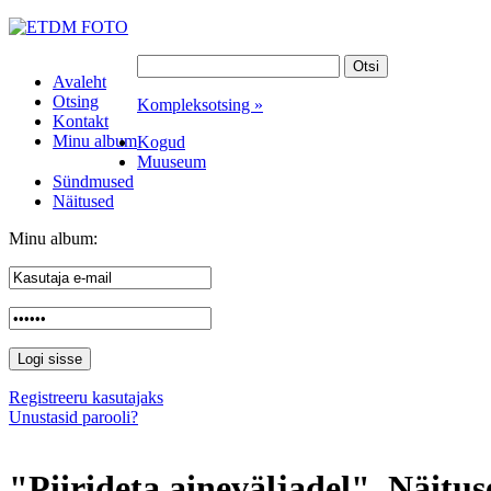
Avaleht
Otsing
Kompleksotsing »
Kontakt
Minu album
Kogud
Muuseum
Sündmused
Näitused
Minu album:
Registreeru kasutajaks
Unustasid parooli?
"Piirideta aineväljadel". Näitus