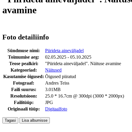
avamine
Foto detailiinfo
Sündmuse nimi:
Piirideta aineväljadel
Toimumise aeg:
02.05.2025 - 05.10.2025
Teose pealkiri:
"Piirideta aineväljadel". Näituse avamine
Kategooriad:
Näitused
Kasutamise õigused:
Õigused piiratud
Fotograaf:
Andres Teiss
Faili suurus:
3.01MB
Resolutsioon:
25.0 * 16.7cm @ 300dpi (3000 * 2000px)
Failitüüp:
JPG
Originaali tüüp:
Digitaalfoto