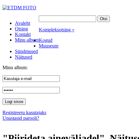
Avaleht
Otsing
Kompleksotsing »
Kontakt
Minu album
Kogud
Muuseum
Sündmused
Näitused
Minu album:
Registreeru kasutajaks
Unustasid parooli?
"Piirideta aineväljadel". Näitus