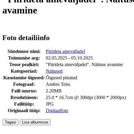
avamine
Foto detailiinfo
Sündmuse nimi:
Piirideta aineväljadel
Toimumise aeg:
02.05.2025 - 05.10.2025
Teose pealkiri:
"Piirideta aineväljadel". Näituse avamine
Kategooriad:
Näitused
Kasutamise õigused:
Õigused piiratud
Fotograaf:
Andres Teiss
Faili suurus:
2.20MB
Resolutsioon:
25.0 * 16.7cm @ 300dpi (3000 * 2000px)
Failitüüp:
JPG
Originaali tüüp:
Digitaalfoto