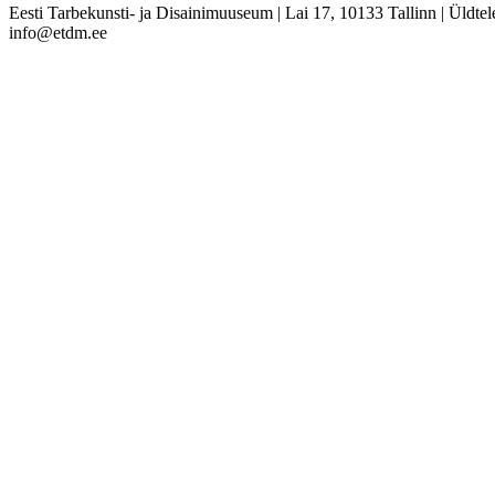
Eesti Tarbekunsti- ja Disainimuuseum
|
Lai 17, 10133 Tallinn
|
Üldtel
info@etdm.ee