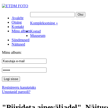
Avaleht
Otsing
Kompleksotsing »
Kontakt
Minu album
Kogud
Muuseum
Sündmused
Näitused
Minu album:
Registreeru kasutajaks
Unustasid parooli?
"Piirideta aineväljadel". Näitus