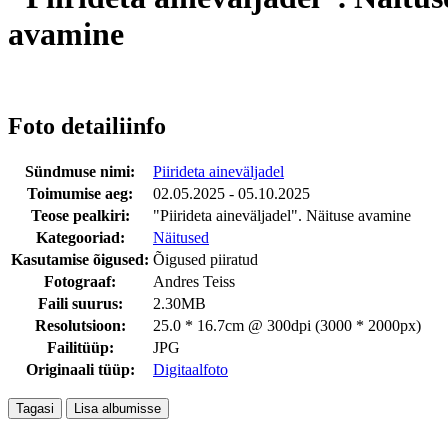
avamine
Foto detailiinfo
Sündmuse nimi:
Piirideta aineväljadel
Toimumise aeg:
02.05.2025 - 05.10.2025
Teose pealkiri:
"Piirideta aineväljadel". Näituse avamine
Kategooriad:
Näitused
Kasutamise õigused:
Õigused piiratud
Fotograaf:
Andres Teiss
Faili suurus:
2.30MB
Resolutsioon:
25.0 * 16.7cm @ 300dpi (3000 * 2000px)
Failitüüp:
JPG
Originaali tüüp:
Digitaalfoto