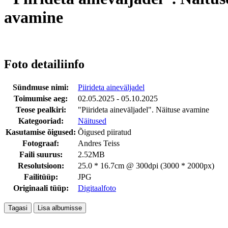
avamine
Foto detailiinfo
Sündmuse nimi:
Piirideta aineväljadel
Toimumise aeg:
02.05.2025 - 05.10.2025
Teose pealkiri:
"Piirideta aineväljadel". Näituse avamine
Kategooriad:
Näitused
Kasutamise õigused:
Õigused piiratud
Fotograaf:
Andres Teiss
Faili suurus:
2.52MB
Resolutsioon:
25.0 * 16.7cm @ 300dpi (3000 * 2000px)
Failitüüp:
JPG
Originaali tüüp:
Digitaalfoto