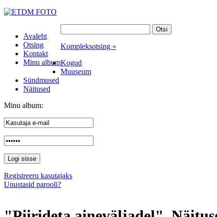
Avaleht
Otsing
Kompleksotsing »
Kontakt
Minu album
Kogud
Muuseum
Sündmused
Näitused
Minu album:
Registreeru kasutajaks
Unustasid parooli?
"Piirideta aineväljadel". Näitus