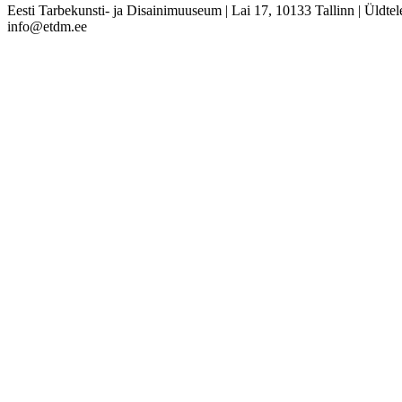
Eesti Tarbekunsti- ja Disainimuuseum
|
Lai 17, 10133 Tallinn
|
Üldtel
info@etdm.ee