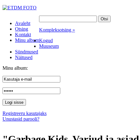
Avaleht
Otsing
Kompleksotsing »
Kontakt
Minu album
Kogud
Muuseum
Sündmused
Näitused
Minu album:
Registreeru kasutajaks
Unustasid parooli?
"Garbage Kids. Varjud ja asjad