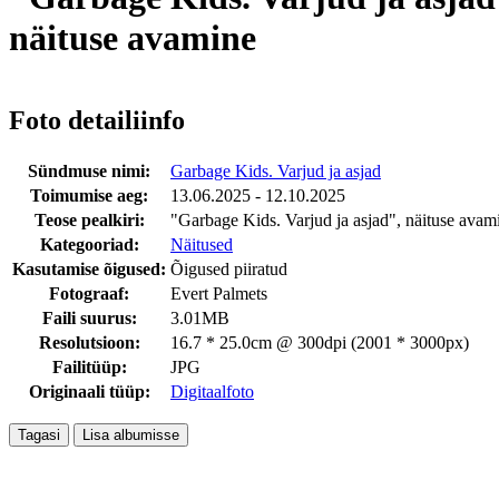
näituse avamine
Foto detailiinfo
Sündmuse nimi:
Garbage Kids. Varjud ja asjad
Toimumise aeg:
13.06.2025 - 12.10.2025
Teose pealkiri:
"Garbage Kids. Varjud ja asjad", näituse avam
Kategooriad:
Näitused
Kasutamise õigused:
Õigused piiratud
Fotograaf:
Evert Palmets
Faili suurus:
3.01MB
Resolutsioon:
16.7 * 25.0cm @ 300dpi (2001 * 3000px)
Failitüüp:
JPG
Originaali tüüp:
Digitaalfoto