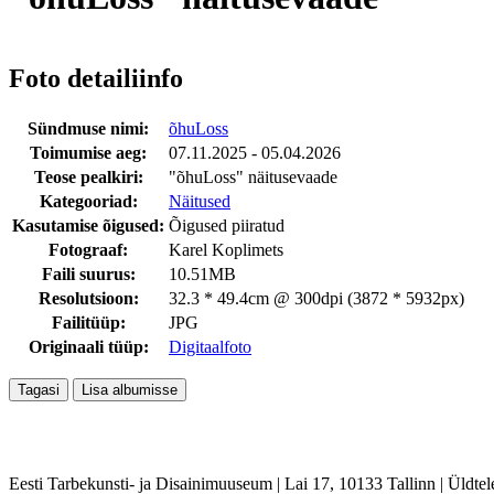
Foto detailiinfo
Sündmuse nimi:
õhuLoss
Toimumise aeg:
07.11.2025 - 05.04.2026
Teose pealkiri:
"õhuLoss" näitusevaade
Kategooriad:
Näitused
Kasutamise õigused:
Õigused piiratud
Fotograaf:
Karel Koplimets
Faili suurus:
10.51MB
Resolutsioon:
32.3 * 49.4cm @ 300dpi (3872 * 5932px)
Failitüüp:
JPG
Originaali tüüp:
Digitaalfoto
Eesti Tarbekunsti- ja Disainimuuseum
|
Lai 17, 10133 Tallinn
|
Üldtel