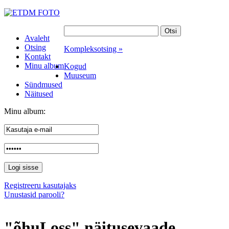
Avaleht
Otsing
Kompleksotsing »
Kontakt
Minu album
Kogud
Muuseum
Sündmused
Näitused
Minu album:
Registreeru kasutajaks
Unustasid parooli?
"õhuLoss" näitusevaade