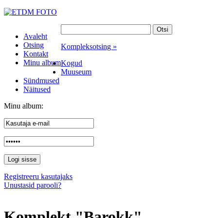
Avaleht
Otsing
Kompleksotsing »
Kontakt
Minu album
Kogud
Muuseum
Sündmused
Näitused
Minu album:
Registreeru kasutajaks
Unustasid parooli?
Komplekt "Barokk"