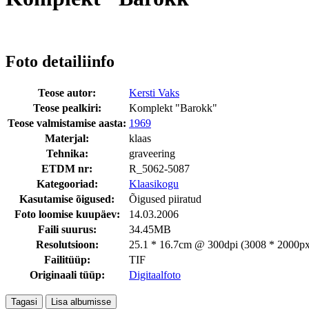
Foto detailiinfo
Teose autor:
Kersti Vaks
Teose pealkiri:
Komplekt "Barokk"
Teose valmistamise aasta:
1969
Materjal:
klaas
Tehnika:
graveering
ETDM nr:
R_5062-5087
Kategooriad:
Klaasikogu
Kasutamise õigused:
Õigused piiratud
Foto loomise kuupäev:
14.03.2006
Faili suurus:
34.45MB
Resolutsioon:
25.1 * 16.7cm @ 300dpi (3008 * 2000px
Failitüüp:
TIF
Originaali tüüp:
Digitaalfoto