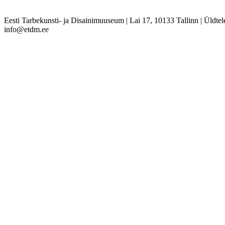
Eesti Tarbekunsti- ja Disainimuuseum
|
Lai 17, 10133 Tallinn
|
Üldtel
info@etdm.ee