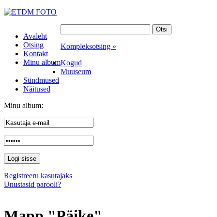
Avaleht
Otsing
Kompleksotsing »
Kontakt
Minu album
Kogud
Muuseum
Sündmused
Näitused
Minu album:
Registreeru kasutajaks
Unustasid parooli?
Mapp "Päike"