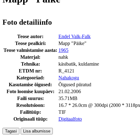
Foto detailiinfo
Teose autor:
Endel Valk-Falk
Teose pealkiri:
Mapp "Päike"
Teose valmistamise aasta:
1965
Materjal:
nahk
Tehnika:
käsibatik, kuldamine
ETDM nr:
R_4121
Kategooriad:
Nahakogu
Kasutamise õigused:
Õigused piiratud
Foto loomise kuupäev:
21.02.2006
Faili suurus:
35.71MB
Resolutsioon:
16.7 * 26.0cm @ 300dpi (2000 * 3118px
Failitüüp:
TIF
Originaali tüüp:
Digitaalfoto