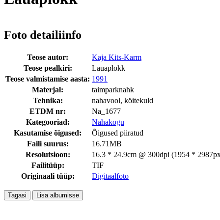
Foto detailiinfo
Teose autor:
Kaja Kits-Karm
Teose pealkiri:
Lauaplokk
Teose valmistamise aasta:
1991
Materjal:
taimparknahk
Tehnika:
nahavool, köitekuld
ETDM nr:
Na_1677
Kategooriad:
Nahakogu
Kasutamise õigused:
Õigused piiratud
Faili suurus:
16.71MB
Resolutsioon:
16.3 * 24.9cm @ 300dpi (1954 * 2987px
Failitüüp:
TIF
Originaali tüüp:
Digitaalfoto