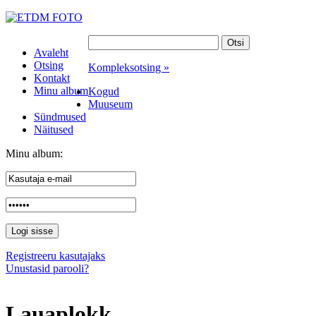
Avaleht
Otsing
Kompleksotsing »
Kontakt
Minu album
Kogud
Muuseum
Sündmused
Näitused
Minu album:
Registreeru kasutajaks
Unustasid parooli?
Lauaplokk