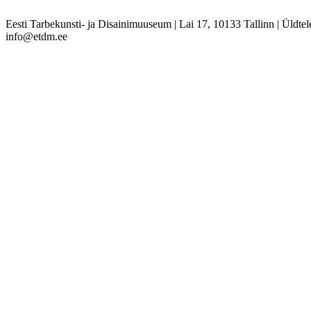
Eesti Tarbekunsti- ja Disainimuuseum
|
Lai 17, 10133 Tallinn
|
Üldtel
info@etdm.ee