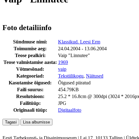
Foto detailiinfo
Sündmuse nimi:
Klassikud. Leesi Erm
Toimumise aeg:
24.04.2004 - 13.06.2004
Teose pealkiri:
Vaip "Linnutee"
Teose valmistamise aasta:
1969
Võtmesõnad:
vaip
Kategooriad:
Tekstiilikogu
,
Näitused
Kasutamise õigused:
Õigused piiratud
Faili suurus:
454.79KB
Resolutsioon:
25.2 * 16.8cm @ 300dpi (3024 * 2016px
Failitüüp:
JPG
Originaali tüüp:
Digitaalfoto
Eesti Tarbekunsti- ja Disainimuuseum
|
Lai 17, 10133 Tallinn
|
Üldtel