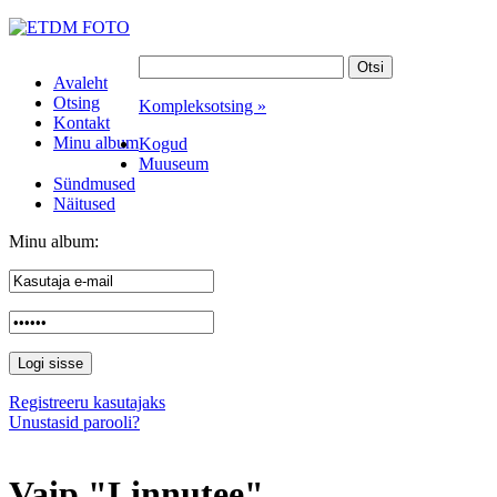
Avaleht
Otsing
Kompleksotsing »
Kontakt
Minu album
Kogud
Muuseum
Sündmused
Näitused
Minu album:
Registreeru kasutajaks
Unustasid parooli?
Vaip "Linnutee"