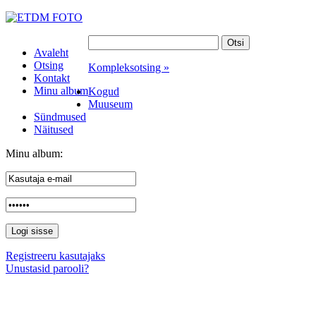
Avaleht
Otsing
Kompleksotsing »
Kontakt
Minu album
Kogud
Muuseum
Sündmused
Näitused
Minu album:
Registreeru kasutajaks
Unustasid parooli?