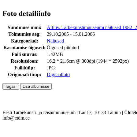
Foto detailiinfo
Sündmuse nimi:
Arhiiv. Tarbekunstimuuseumi näitused 1982–
Toimumise aeg:
29.10.2005 - 15.01.2006
Kategooriad:
Näitused
Kasutamise õigused:
Õigused piiratud
Faili suurus:
1.42MB
Resolutsioon:
16.2 * 21.6cm @ 300dpi (1944 * 2592px)
Failitüüp:
JPG
Originaali tüüp:
Digitaalfoto
Eesti Tarbekunsti- ja Disainimuuseum
|
Lai 17, 10133 Tallinn
|
Üldtel
info@etdm.ee