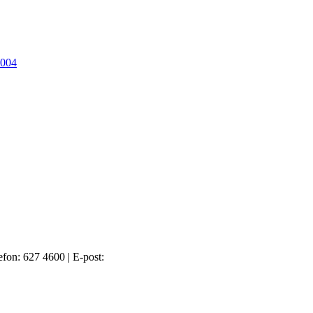
2004
efon: 627 4600
|
E-post: