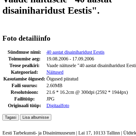
disainiharidust Eestis".
Foto detailiinfo
Sündmuse nimi:
40 aastat disainiharidust Eestis
Toimumise aeg:
19.08.2006 - 17.09.2006
Teose pealkiri:
Vaade näitusele "40 aastat disainiharidust Eesti
Kategooriad:
Näitused
Kasutamise õigused:
Õigused piiratud
Faili suurus:
2.60MB
Resolutsioon:
21.6 * 16.2cm @ 300dpi (2592 * 1944px)
Failitüüp:
JPG
Originaali tüüp:
Digitaalfoto
Eesti Tarbekunsti- ja Disainimuuseum
|
Lai 17, 10133 Tallinn
|
Üldtel