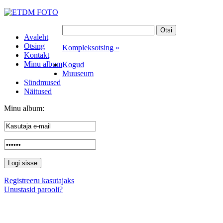
Avaleht
Otsing
Kompleksotsing »
Kontakt
Minu album
Kogud
Muuseum
Sündmused
Näitused
Minu album:
Registreeru kasutajaks
Unustasid parooli?