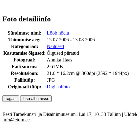
Foto detailiinfo
Sündmuse nimi:
Lööb nõelu
Toimumise aeg:
15.07.2006 - 13.08.2006
Kategooriad:
Näitused
Kasutamise õigused:
Õigused piiratud
Fotograaf:
Annika Haas
Faili suurus:
2.61MB
Resolutsioon:
21.6 * 16.2cm @ 300dpi (2592 * 1944px)
Failitüüp:
JPG
Originaali tüüp:
Digitaalfoto
Eesti Tarbekunsti- ja Disainimuuseum
|
Lai 17, 10133 Tallinn
|
Üldtel
info@etdm.ee