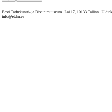
Eesti Tarbekunsti- ja Disainimuuseum
|
Lai 17, 10133 Tallinn
|
Üldtel
info@etdm.ee