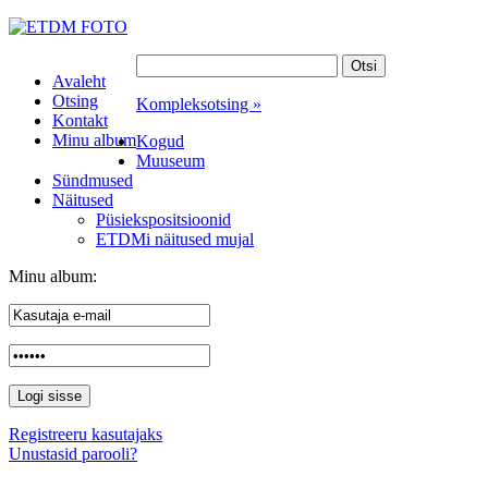
Avaleht
Otsing
Kompleksotsing »
Kontakt
Minu album
Kogud
Muuseum
Sündmused
Näitused
Püsiekspositsioonid
ETDMi näitused mujal
Minu album:
Registreeru kasutajaks
Unustasid parooli?