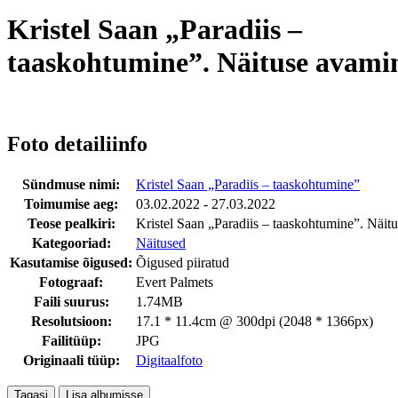
Kristel Saan „Paradiis –
taaskohtumine”. Näituse avami
Foto detailiinfo
Sündmuse nimi:
Kristel Saan „Paradiis – taaskohtumine”
Toimumise aeg:
03.02.2022 - 27.03.2022
Teose pealkiri:
Kristel Saan „Paradiis – taaskohtumine”. Näit
Kategooriad:
Näitused
Kasutamise õigused:
Õigused piiratud
Fotograaf:
Evert Palmets
Faili suurus:
1.74MB
Resolutsioon:
17.1 * 11.4cm @ 300dpi (2048 * 1366px)
Failitüüp:
JPG
Originaali tüüp:
Digitaalfoto