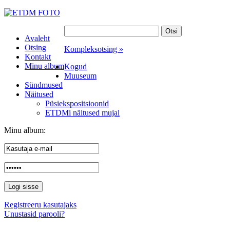
Avaleht
Otsing
Kompleksotsing »
Kontakt
Minu album
Kogud
Muuseum
Sündmused
Näitused
Püsiekspositsioonid
ETDMi näitused mujal
Minu album:
Registreeru kasutajaks
Unustasid parooli?