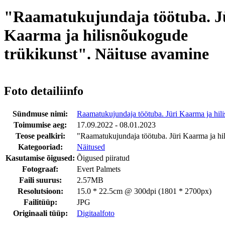
"Raamatukujundaja töötuba. J
Kaarma ja hilisnõukogude
trükikunst". Näituse avamine
Foto detailiinfo
Sündmuse nimi:
Raamatukujundaja töötuba. Jüri Kaarma ja hil
Toimumise aeg:
17.09.2022 - 08.01.2023
Teose pealkiri:
"Raamatukujundaja töötuba. Jüri Kaarma ja hi
Kategooriad:
Näitused
Kasutamise õigused:
Õigused piiratud
Fotograaf:
Evert Palmets
Faili suurus:
2.57MB
Resolutsioon:
15.0 * 22.5cm @ 300dpi (1801 * 2700px)
Failitüüp:
JPG
Originaali tüüp:
Digitaalfoto