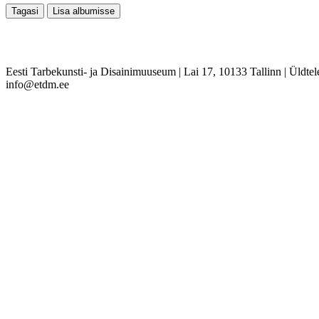
Eesti Tarbekunsti- ja Disainimuuseum
|
Lai 17, 10133 Tallinn
|
Üldtel
info@etdm.ee