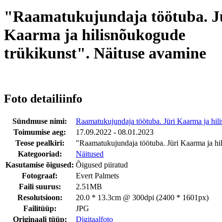
"Raamatukujundaja töötuba. J
Kaarma ja hilisnõukogude
trükikunst". Näituse avamine
Foto detailiinfo
Sündmuse nimi:
Raamatukujundaja töötuba. Jüri Kaarma ja hil
Toimumise aeg:
17.09.2022 - 08.01.2023
Teose pealkiri:
"Raamatukujundaja töötuba. Jüri Kaarma ja hi
Kategooriad:
Näitused
Kasutamise õigused:
Õigused piiratud
Fotograaf:
Evert Palmets
Faili suurus:
2.51MB
Resolutsioon:
20.0 * 13.3cm @ 300dpi (2400 * 1601px)
Failitüüp:
JPG
Originaali tüüp:
Digitaalfoto