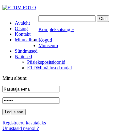
Avaleht
Otsing
Kompleksotsing »
Kontakt
Minu album
Kogud
Muuseum
Sündmused
Näitused
Püsiekspositsioonid
ETDMi näitused mujal
Minu album:
Registreeru kasutajaks
Unustasid parooli?