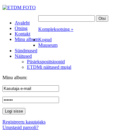
Avaleht
Otsing
Kompleksotsing »
Kontakt
Minu album
Kogud
Muuseum
Sündmused
Näitused
Püsiekspositsioonid
ETDMi näitused mujal
Minu album:
Registreeru kasutajaks
Unustasid parooli?