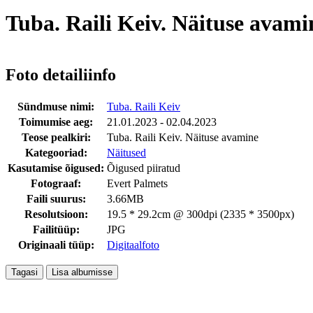
Tuba. Raili Keiv. Näituse avami
Foto detailiinfo
Sündmuse nimi:
Tuba. Raili Keiv
Toimumise aeg:
21.01.2023 - 02.04.2023
Teose pealkiri:
Tuba. Raili Keiv. Näituse avamine
Kategooriad:
Näitused
Kasutamise õigused:
Õigused piiratud
Fotograaf:
Evert Palmets
Faili suurus:
3.66MB
Resolutsioon:
19.5 * 29.2cm @ 300dpi (2335 * 3500px)
Failitüüp:
JPG
Originaali tüüp:
Digitaalfoto