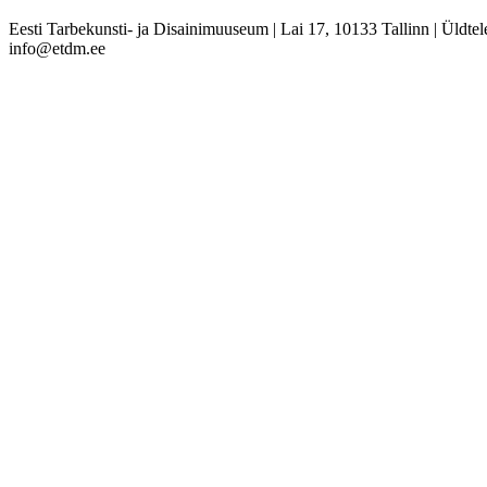
Eesti Tarbekunsti- ja Disainimuuseum
|
Lai 17, 10133 Tallinn
|
Üldtel
info@etdm.ee