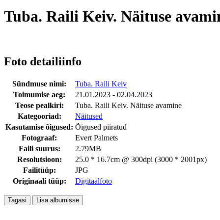
Tuba. Raili Keiv. Näituse avami
Foto detailiinfo
Sündmuse nimi:
Tuba. Raili Keiv
Toimumise aeg:
21.01.2023 - 02.04.2023
Teose pealkiri:
Tuba. Raili Keiv. Näituse avamine
Kategooriad:
Näitused
Kasutamise õigused:
Õigused piiratud
Fotograaf:
Evert Palmets
Faili suurus:
2.79MB
Resolutsioon:
25.0 * 16.7cm @ 300dpi (3000 * 2001px)
Failitüüp:
JPG
Originaali tüüp:
Digitaalfoto