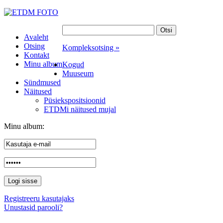
Avaleht
Otsing
Kompleksotsing »
Kontakt
Minu album
Kogud
Muuseum
Sündmused
Näitused
Püsiekspositsioonid
ETDMi näitused mujal
Minu album:
Registreeru kasutajaks
Unustasid parooli?