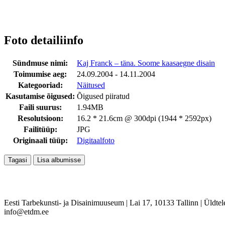
Foto detailiinfo
Sündmuse nimi:
Kaj Franck – täna. Soome kaasaegne disain
Toimumise aeg:
24.09.2004 - 14.11.2004
Kategooriad:
Näitused
Kasutamise õigused:
Õigused piiratud
Faili suurus:
1.94MB
Resolutsioon:
16.2 * 21.6cm @ 300dpi (1944 * 2592px)
Failitüüp:
JPG
Originaali tüüp:
Digitaalfoto
Eesti Tarbekunsti- ja Disainimuuseum
|
Lai 17, 10133 Tallinn
|
Üldtel
info@etdm.ee