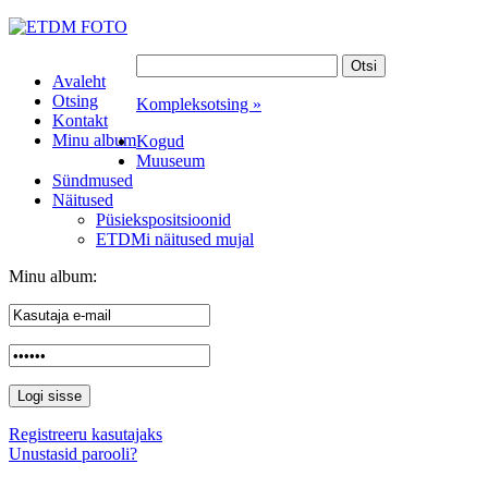
Avaleht
Otsing
Kompleksotsing »
Kontakt
Minu album
Kogud
Muuseum
Sündmused
Näitused
Püsiekspositsioonid
ETDMi näitused mujal
Minu album:
Registreeru kasutajaks
Unustasid parooli?