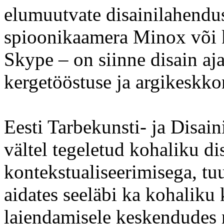
elumuutvate disainilahendu
spioonikaamera Minox või
Skype – on siinne disain aja
kergetööstuse ja argikeskk
Eesti Tarbekunsti- ja Disai
vältel tegeletud kohaliku di
kontekstualiseerimisega, tu
aidates seeläbi ka kohaliku
laiendamisele keskendudes n