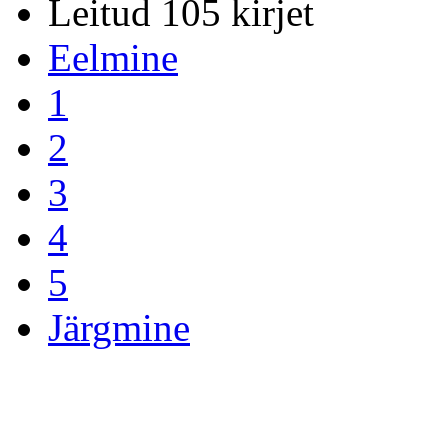
Leitud 105 kirjet
Eelmine
1
2
3
4
5
Järgmine