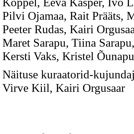
Koppel, Eeva Käsper, Ivo L
Pilvi Ojamaa, Rait Prääts,
Peeter Rudas, Kairi Orgusaa
Maret Sarapu, Tiina Sarapu, 
Kersti Vaks, Kristel Õunap
Näituse kuraatorid-kujundaj
Virve Kiil, Kairi Orgusaar