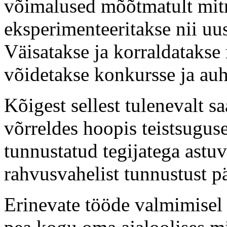
võimalused mõõtmatult mitm
eksperimenteeritakse nii uus
Väisatakse ja korraldatakse 
võidetakse konkursse ja au
Kõigest sellest tulenevalt 
võrreldes hoopis teistsugus
tunnustatud tegijatega astu
rahvusvahelist tunnustust p
Erinevate tööde valmimisel