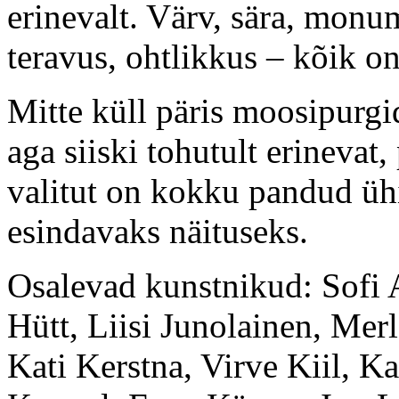
erinevalt. Värv, sära, monum
teravus, ohtlikkus – kõik o
Mitte küll päris moosipurgi
aga siiski tohutult erinevat,
valitut on kokku pandud ü
esindavaks näituseks.
Osalevad kunstnikud: Sofi 
Hütt, Liisi Junolainen, Me
Kati Kerstna, Virve Kiil, 