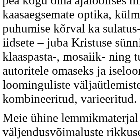
pea kogu oma ajaloolises mi
kaasaegsemate optika, külmt
puhumise kõrval ka sulatus-
iidsete – juba Kristuse sünn
klaaspasta-, mosaiik- ning 
autoritele omaseks ja iselo
loominguliste väljaütlemist
kombineeritud, varieeritud.
Meie ühine lemmikmaterjal 
väljendusvõimaluste rikkuse