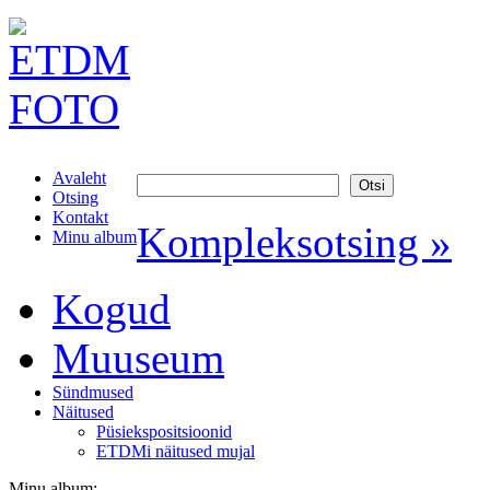
Avaleht
Otsing
Kontakt
Kompleksotsing »
Minu album
Kogud
Muuseum
Sündmused
Näitused
Püsiekspositsioonid
ETDMi näitused mujal
Minu album: