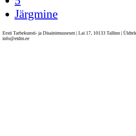
5
Järgmine
Eesti Tarbekunsti- ja Disainimuuseum
|
Lai 17, 10133 Tallinn
|
Üldtel
info@etdm.ee