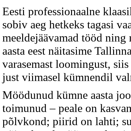
Eesti professionaalne klaasi
sobiv aeg hetkeks tagasi vaa
meeldejäävamad tööd ning n
aasta eest näitasime Tallin
varasemast loomingust, siis
just viimasel kümnendil va
Möödunud kümne aasta jooks
toimunud – peale on kasvan
põlvkond; piirid on lahti;