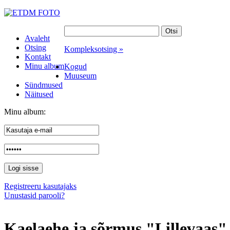
Avaleht
Otsing
Kompleksotsing »
Kontakt
Minu album
Kogud
Muuseum
Sündmused
Näitused
Minu album:
Registreeru kasutajaks
Unustasid parooli?
Kaelaehe ja sõrmus "Lillevaas"