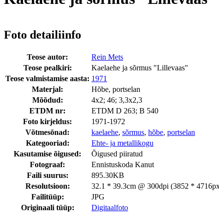
Foto detailiinfo
Teose autor:
Rein Mets
Teose pealkiri:
Kaelaehe ja sõrmus "Lillevaas"
Teose valmistamise aasta:
1971
Materjal:
Hõbe, portselan
Mõõdud:
4x2; 46; 3,3x2,3
ETDM nr:
ETDM D 263; B 540
Foto kirjeldus:
1971-1972
Võtmesõnad:
kaelaehe
,
sõrmus
,
hõbe
,
portselan
Kategooriad:
Ehte- ja metallikogu
Kasutamise õigused:
Õigused piiratud
Fotograaf:
Ennistuskoda Kanut
Faili suurus:
895.30KB
Resolutsioon:
32.1 * 39.3cm @ 300dpi (3852 * 4716px
Failitüüp:
JPG
Originaali tüüp:
Digitaalfoto