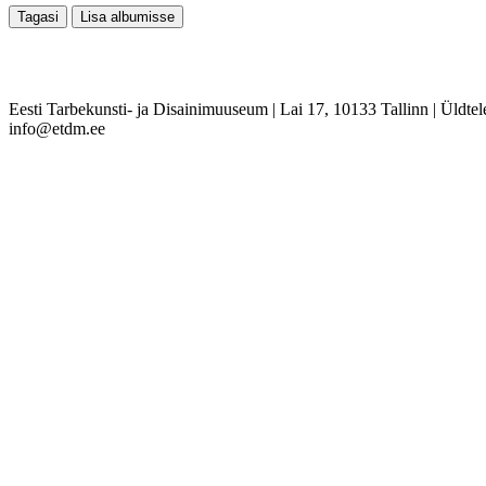
Eesti Tarbekunsti- ja Disainimuuseum
|
Lai 17, 10133 Tallinn
|
Üldtel
info@etdm.ee