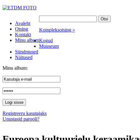
Avaleht
Otsing
Kompleksotsing »
Kontakt
Minu album
Kogud
Muuseum
Sündmused
Näitused
Minu album:
Registreeru kasutajaks
Unustasid parooli?
Euroopa kultuurielu keraamika