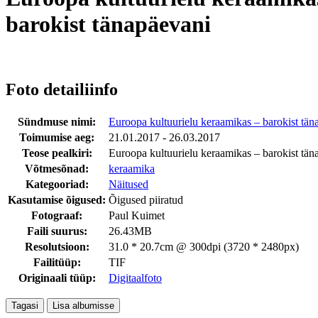
barokist tänapäevani
Foto detailiinfo
Sündmuse nimi:
Euroopa kultuurielu keraamikas – barokist tän
Toimumise aeg:
21.01.2017 - 26.03.2017
Teose pealkiri:
Euroopa kultuurielu keraamikas – barokist tän
Võtmesõnad:
keraamika
Kategooriad:
Näitused
Kasutamise õigused:
Õigused piiratud
Fotograaf:
Paul Kuimet
Faili suurus:
26.43MB
Resolutsioon:
31.0 * 20.7cm @ 300dpi (3720 * 2480px)
Failitüüp:
TIF
Originaali tüüp:
Digitaalfoto