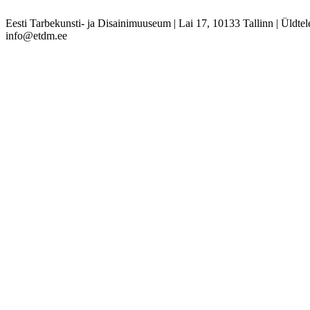
Eesti Tarbekunsti- ja Disainimuuseum
|
Lai 17, 10133 Tallinn
|
Üldtel
info@etdm.ee