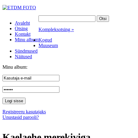
Avaleht
Otsing
Kompleksotsing »
Kontakt
Minu album
Kogud
Muuseum
Sündmused
Näitused
Minu album:
Registreeru kasutajaks
Unustasid parooli?
Kaelaehe merekiviga