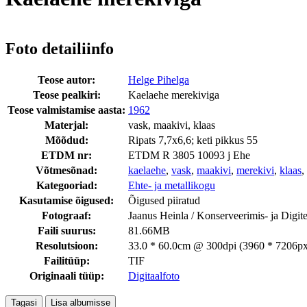
Foto detailiinfo
Teose autor:
Helge Pihelga
Teose pealkiri:
Kaelaehe merekiviga
Teose valmistamise aasta:
1962
Materjal:
vask, maakivi, klaas
Mõõdud:
Ripats 7,7x6,6; keti pikkus 55
ETDM nr:
ETDM R 3805 10093 j Ehe
Võtmesõnad:
kaelaehe
,
vask
,
maakivi
,
merekivi
,
klaas
,
Kategooriad:
Ehte- ja metallikogu
Kasutamise õigused:
Õigused piiratud
Fotograaf:
Jaanus Heinla / Konserveerimis- ja Digi
Faili suurus:
81.66MB
Resolutsioon:
33.0 * 60.0cm @ 300dpi (3960 * 7206px
Failitüüp:
TIF
Originaali tüüp:
Digitaalfoto