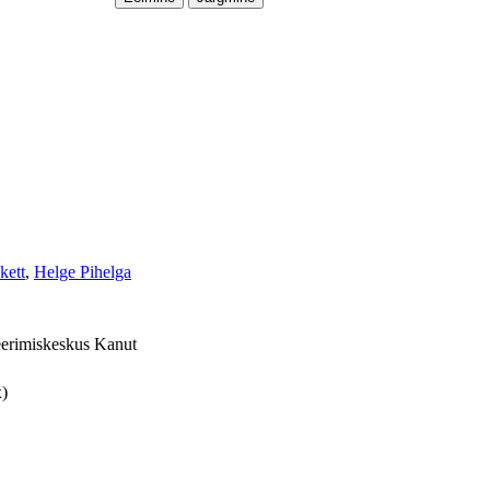
kett
,
Helge Pihelga
teerimiskeskus Kanut
)