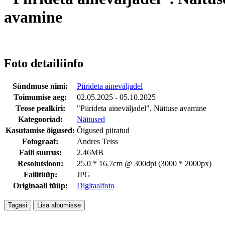
avamine
Foto detailiinfo
Sündmuse nimi:
Piirideta aineväljadel
Toimumise aeg:
02.05.2025 - 05.10.2025
Teose pealkiri:
"Piirideta aineväljadel". Näituse avamine
Kategooriad:
Näitused
Kasutamise õigused:
Õigused piiratud
Fotograaf:
Andres Teiss
Faili suurus:
2.46MB
Resolutsioon:
25.0 * 16.7cm @ 300dpi (3000 * 2000px)
Failitüüp:
JPG
Originaali tüüp:
Digitaalfoto