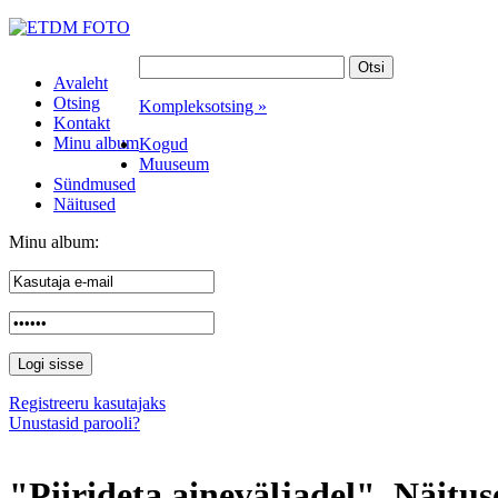
Avaleht
Otsing
Kompleksotsing »
Kontakt
Minu album
Kogud
Muuseum
Sündmused
Näitused
Minu album:
Registreeru kasutajaks
Unustasid parooli?
"Piirideta aineväljadel". Näitus