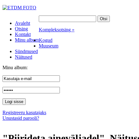
Avaleht
Otsing
Kompleksotsing »
Kontakt
Minu album
Kogud
Muuseum
Sündmused
Näitused
Minu album:
Registreeru kasutajaks
Unustasid parooli?
"Piirideta aineväljadel". Näitus