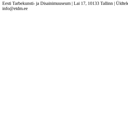
Eesti Tarbekunsti- ja Disainimuuseum
|
Lai 17, 10133 Tallinn
|
Üldtel
info@etdm.ee