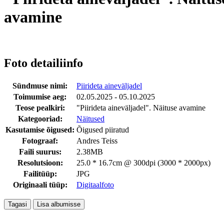
avamine
Foto detailiinfo
Sündmuse nimi:
Piirideta aineväljadel
Toimumise aeg:
02.05.2025 - 05.10.2025
Teose pealkiri:
"Piirideta aineväljadel". Näituse avamine
Kategooriad:
Näitused
Kasutamise õigused:
Õigused piiratud
Fotograaf:
Andres Teiss
Faili suurus:
2.38MB
Resolutsioon:
25.0 * 16.7cm @ 300dpi (3000 * 2000px)
Failitüüp:
JPG
Originaali tüüp:
Digitaalfoto