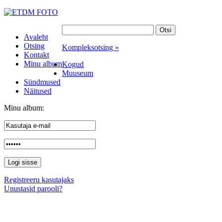
Avaleht
Otsing
Kompleksotsing »
Kontakt
Minu album
Kogud
Muuseum
Sündmused
Näitused
Minu album:
Registreeru kasutajaks
Unustasid parooli?