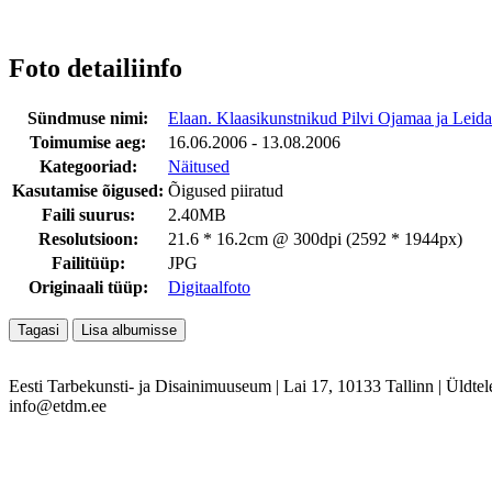
Foto detailiinfo
Sündmuse nimi:
Elaan. Klaasikunstnikud Pilvi Ojamaa ja Leid
Toimumise aeg:
16.06.2006 - 13.08.2006
Kategooriad:
Näitused
Kasutamise õigused:
Õigused piiratud
Faili suurus:
2.40MB
Resolutsioon:
21.6 * 16.2cm @ 300dpi (2592 * 1944px)
Failitüüp:
JPG
Originaali tüüp:
Digitaalfoto
Eesti Tarbekunsti- ja Disainimuuseum
|
Lai 17, 10133 Tallinn
|
Üldtel
info@etdm.ee