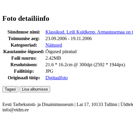
Foto detailiinfo
Sündmuse nimi:
Klassikud. Leili Kuldkepp. Armastusemaa on 
Toimumise aeg:
23.09.2006 - 19.11.2006
Kategooriad:
Näitused
Kasutamise õigused:
Õigused piiratud
Faili suurus:
2.42MB
Resolutsioon:
21.6 * 16.2cm @ 300dpi (2592 * 1944px)
Failitüüp:
JPG
Originaali tüüp:
Digitaalfoto
Eesti Tarbekunsti- ja Disainimuuseum
|
Lai 17, 10133 Tallinn
|
Üldtel
info@etdm.ee