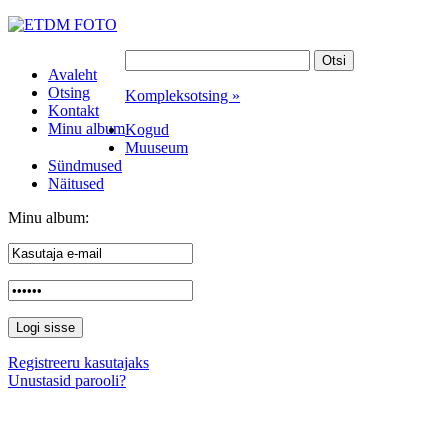
Avaleht
Otsing
Kompleksotsing »
Kontakt
Minu album
Kogud
Muuseum
Sündmused
Näitused
Minu album:
Registreeru kasutajaks
Unustasid parooli?