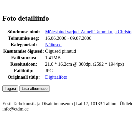
Foto detailiinfo
Sündmuse nimi:
Mõtestatud varjud. Anneli Tammiku ja Christo
Toimumise aeg:
16.06.2006 - 09.07.2006
Kategooriad:
Näitused
Kasutamise õigused:
Õigused piiratud
Faili suurus:
1.41MB
Resolutsioon:
21.6 * 16.2cm @ 300dpi (2592 * 1944px)
Failitüüp:
JPG
Originaali tüüp:
Digitaalfoto
Eesti Tarbekunsti- ja Disainimuuseum
|
Lai 17, 10133 Tallinn
|
Üldtel
info@etdm.ee