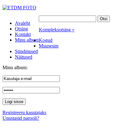
Avaleht
Otsing
Kompleksotsing »
Kontakt
Minu album
Kogud
Muuseum
Sündmused
Näitused
Minu album:
Registreeru kasutajaks
Unustasid parooli?