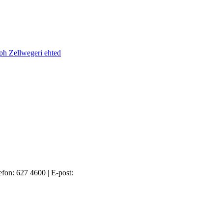
ph Zellwegeri ehted
efon: 627 4600
|
E-post: