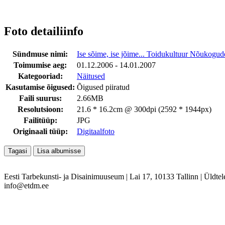
Foto detailiinfo
Sündmuse nimi:
Ise sõime, ise jõime... Toidukultuur Nõukogud
Toimumise aeg:
01.12.2006 - 14.01.2007
Kategooriad:
Näitused
Kasutamise õigused:
Õigused piiratud
Faili suurus:
2.66MB
Resolutsioon:
21.6 * 16.2cm @ 300dpi (2592 * 1944px)
Failitüüp:
JPG
Originaali tüüp:
Digitaalfoto
Eesti Tarbekunsti- ja Disainimuuseum
|
Lai 17, 10133 Tallinn
|
Üldtel
info@etdm.ee