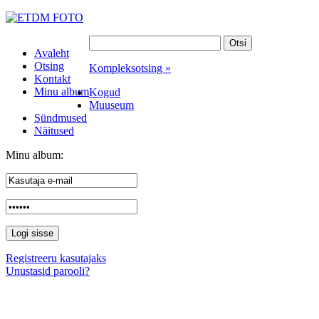
Avaleht
Otsing
Kompleksotsing »
Kontakt
Minu album
Kogud
Muuseum
Sündmused
Näitused
Minu album:
Registreeru kasutajaks
Unustasid parooli?