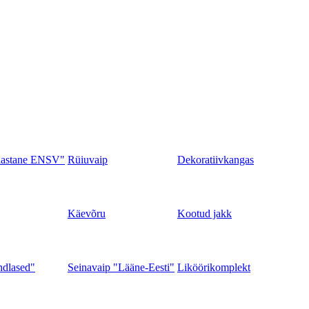
aastane ENSV"
Rüiuvaip
Dekoratiivkangas
Käevõru
Kootud jakk
ndlased"
Seinavaip "Lääne-Eesti"
Liköörikomplekt