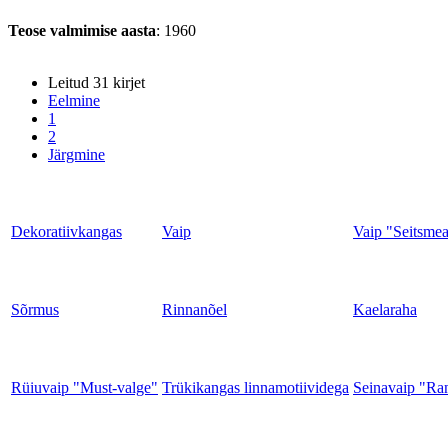
Teose valmimise aasta
: 1960
Leitud 31 kirjet
Eelmine
1
2
Järgmine
Dekoratiivkangas
Vaip
Vaip "Seitsme
Sõrmus
Rinnanõel
Kaelaraha
Rüiuvaip "Must-valge"
Trükikangas linnamotiividega
Seinavaip "Ra