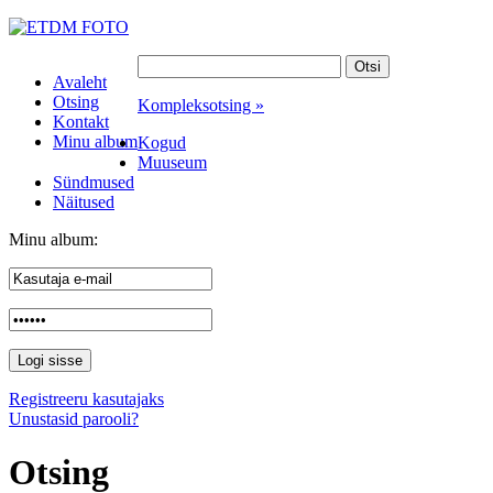
Avaleht
Otsing
Kompleksotsing »
Kontakt
Minu album
Kogud
Muuseum
Sündmused
Näitused
Minu album:
Registreeru kasutajaks
Unustasid parooli?
Otsing