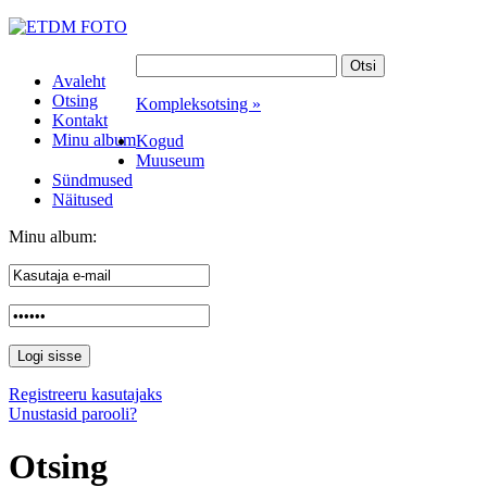
Avaleht
Otsing
Kompleksotsing »
Kontakt
Minu album
Kogud
Muuseum
Sündmused
Näitused
Minu album:
Registreeru kasutajaks
Unustasid parooli?
Otsing