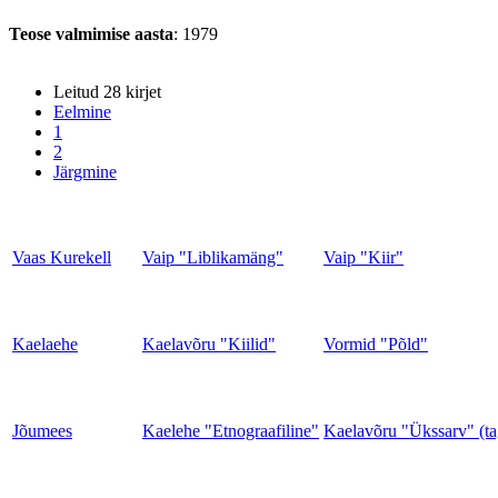
Teose valmimise aasta
: 1979
Leitud 28 kirjet
Eelmine
1
2
Järgmine
Vaas Kurekell
Vaip "Liblikamäng"
Vaip "Kiir"
Kaelaehe
Kaelavõru "Kiilid"
Vormid "Põld"
Jõumees
Kaelehe "Etnograafiline"
Kaelavõru "Ükssarv" (ta