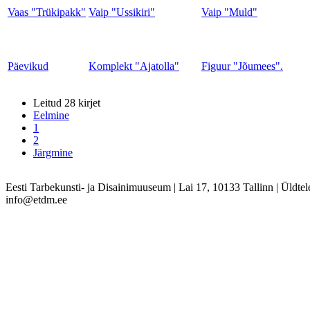
Vaas "Trükipakk"
Vaip "Ussikiri"
Vaip "Muld"
Päevikud
Komplekt "Ajatolla"
Figuur "Jõumees".
Leitud 28 kirjet
Eelmine
1
2
Järgmine
Eesti Tarbekunsti- ja Disainimuuseum
|
Lai 17, 10133 Tallinn
|
Üldtel
info@etdm.ee